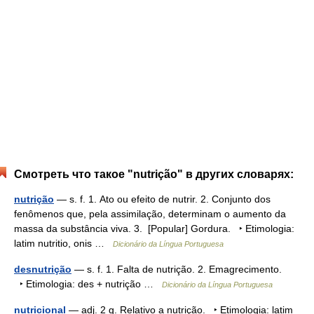
Смотреть что такое "nutrição" в других словарях:
nutrição
— s. f. 1. Ato ou efeito de nutrir. 2. Conjunto dos
fenômenos que, pela assimilação, determinam o aumento da
massa da substância viva. 3. [Popular] Gordura. ‣ Etimologia:
latim nutritio, onis …
Dicionário da Língua Portuguesa
desnutrição
— s. f. 1. Falta de nutrição. 2. Emagrecimento.
‣ Etimologia: des + nutrição …
Dicionário da Língua Portuguesa
nutricional
— adj. 2 g. Relativo a nutrição. ‣ Etimologia: latim