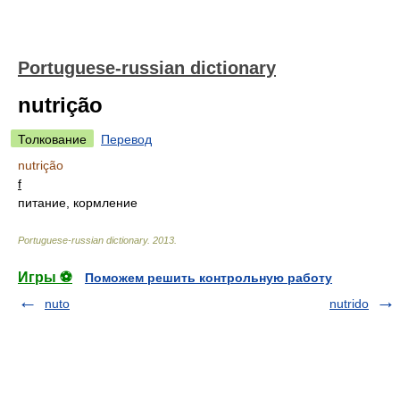
Portuguese-russian dictionary
nutrição
Толкование
Перевод
nutrição
f
питание, кормление
Portuguese-russian dictionary
.
2013
.
Игры ⚽
Поможем решить контрольную работу
nuto
nutrido