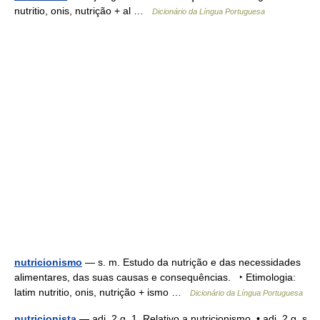
nutritio, onis, nutrição + al …
Dicionário da Língua Portuguesa
nutricionismo
— s. m. Estudo da nutrição e das necessidades
alimentares, das suas causas e consequências. ‣ Etimologia:
latim nutritio, onis, nutrição + ismo …
Dicionário da Língua Portuguesa
nutricionista
— adj. 2 g. 1. Relativo a nutricionismo. • adj. 2 g. s.