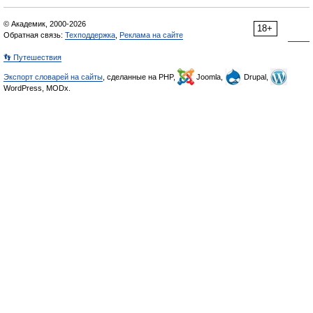
© Академик, 2000-2026
18+
Обратная связь:
Техподдержка
,
Реклама на сайте
👣 Путешествия
Экспорт словарей на сайты
, сделанные на PHP,
Joomla,
Drupal,
WordPress, MODx.